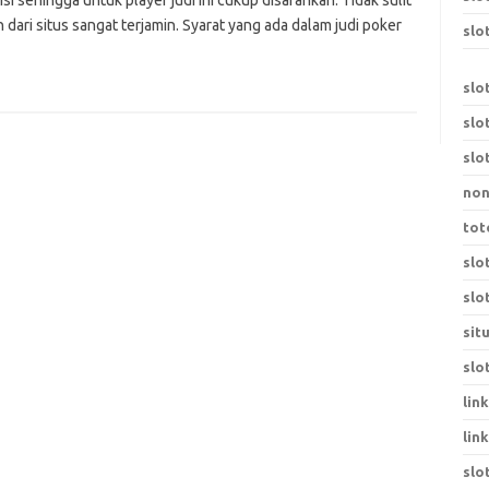
 sehingga untuk player judi ini cukup disarankan. Tidak sulit
 dari situs sangat terjamin. Syarat yang ada dalam judi poker
slo
slo
slo
slo
non
tot
slo
slo
sit
slo
lin
lin
slo