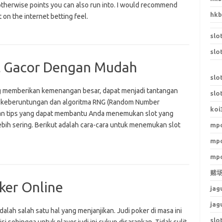
otherwise points you can also run into. I would recommend
hk
 on the internet betting feel.
slo
slo
t Gacor Dengan Mudah
slo
ng memberikan kemenangan besar, dapat menjadi tantangan
slo
da keberuntungan dan algoritma RNG (Random Number
koi
dan tips yang dapat membantu Anda menemukan slot yang
ih sering. Berikut adalah cara-cara untuk menemukan slot
mpo
mp
mpo
赌
ker Online
jag
jag
dalah salah satu hal yang menjanjikan. Judi poker di masa ini
slo