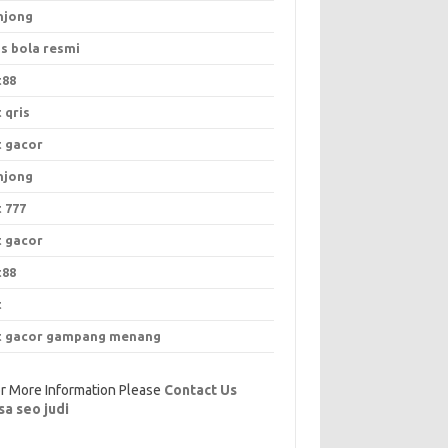
hjong
us bola resmi
t88
t qris
t gacor
hjong
t 777
t gacor
t88
t
t gacor gampang menang
r More Information Please
Contact Us
sa seo judi