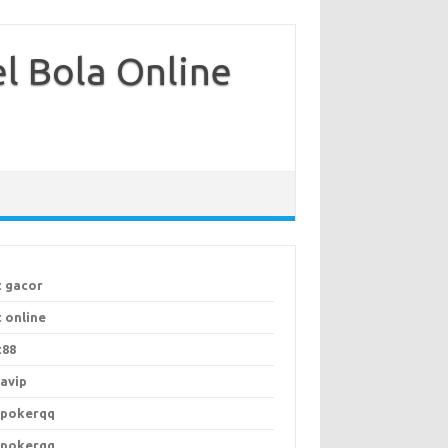
el Bola Online
t gacor
t online
t88
avip
bpokerqq
bpokerqq