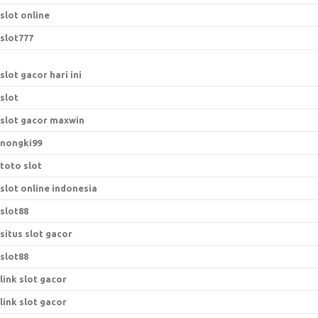
slot online
slot777
slot gacor hari ini
slot
slot gacor maxwin
nongki99
toto slot
slot online indonesia
slot88
situs slot gacor
slot88
link slot gacor
link slot gacor