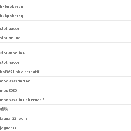
hkbpokerqq
hkbpokerqq
slot gacor
slot online
slot88 online
slot gacor
koi365 link alternatif
mpo8080 daftar
mpo8080
mpo8080 link alternatif
赌场
jaguar33 login
jaguar33