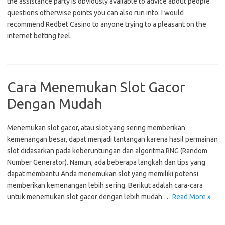
the assistance party is obviously available to advice about people
questions otherwise points you can also run into. I would
recommend Redbet Casino to anyone trying to a pleasant on the
internet betting feel.
Cara Menemukan Slot Gacor
Dengan Mudah
Menemukan slot gacor, atau slot yang sering memberikan
kemenangan besar, dapat menjadi tantangan karena hasil permainan
slot didasarkan pada keberuntungan dan algoritma RNG (Random
Number Generator). Namun, ada beberapa langkah dan tips yang
dapat membantu Anda menemukan slot yang memiliki potensi
memberikan kemenangan lebih sering. Berikut adalah cara-cara
untuk menemukan slot gacor dengan lebih mudah:…
Read More »