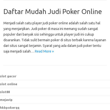
Daftar Mudah Judi Poker Online
Menjadi salah satu player judi poker online adalah salah satu hal
yang menjanjikan. Judi poker di masa ini memang sudah sangat
populer dari banyak sisi sehingga untuk player judi ini cukup
disarankan. Tidak sulit bermain poker di situs terbaik karena layanan
dari situs sangat terjamin. Syarat yang ada dalam judi poker tentu
saja menjadi salah…
Read More »
slot gacor
slot online
slot88
mejavip
hkbpokerqq