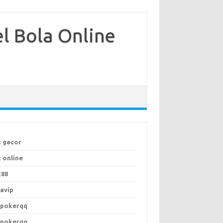
el Bola Online
t gacor
t online
t88
avip
bpokerqq
bpokerqq