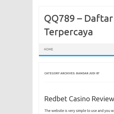
Skip
to
content
QQ789 – Daftar 
Terpercaya
HOME
CATEGORY ARCHIVES:
BANDAR JUDI 87
Redbet Casino Revie
The website is very simple to use and you wil