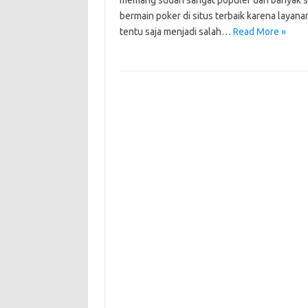
memang sudah sangat populer dari banyak sisi
bermain poker di situs terbaik karena layanan
tentu saja menjadi salah…
Read More »