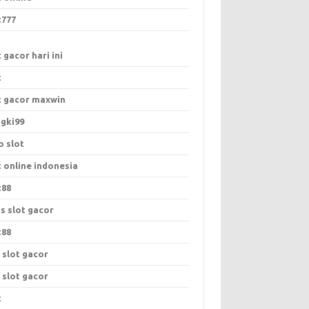
t777
t gacor hari ini
t
t gacor maxwin
gki99
o slot
t online indonesia
t88
us slot gacor
t88
k slot gacor
k slot gacor
t