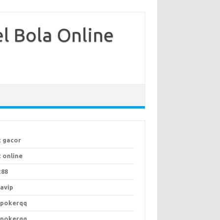
el Bola Online
t gacor
t online
t88
avip
bpokerqq
bpokerqq