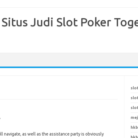
Situs Judi Slot Poker Tog
slo
slo
slo
w
mej
hk
l navigate, as well as the assistance party is obviously
hk