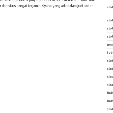
 sehingga untuk player judi ini cukup disarankan. Tidak sulit
 dari situs sangat terjamin. Syarat yang ada dalam judi poker
slo
slo
slo
slo
non
tot
slo
slo
sit
slo
lin
lin
slo