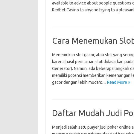
available to advice about people questions 
Redbet Casino to anyone trying to a pleasant
Cara Menemukan Slo
Menemukan slot gacor, atau slot yang seri
karena hasil permainan slot didasarkan pa
Generator). Namun, ada beberapa langkah 
memiliki potensi memberikan kemenangan leb
gacor dengan lebih mudah:…
Read More »
Daftar Mudah Judi Po
Menjadi salah satu player judi poker online a