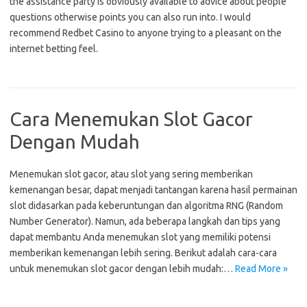
the assistance party is obviously available to advice about people
questions otherwise points you can also run into. I would
recommend Redbet Casino to anyone trying to a pleasant on the
internet betting feel.
Cara Menemukan Slot Gacor
Dengan Mudah
Menemukan slot gacor, atau slot yang sering memberikan
kemenangan besar, dapat menjadi tantangan karena hasil permainan
slot didasarkan pada keberuntungan dan algoritma RNG (Random
Number Generator). Namun, ada beberapa langkah dan tips yang
dapat membantu Anda menemukan slot yang memiliki potensi
memberikan kemenangan lebih sering. Berikut adalah cara-cara
untuk menemukan slot gacor dengan lebih mudah:…
Read More »