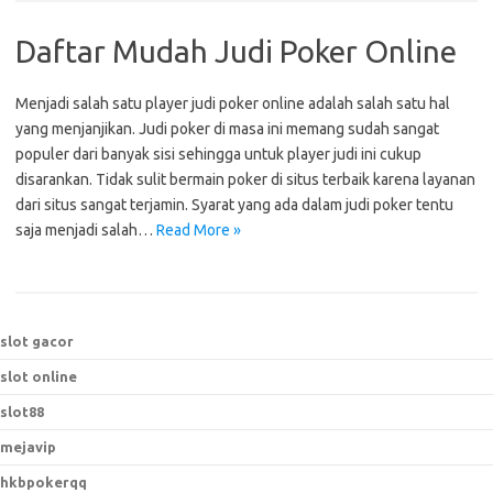
Daftar Mudah Judi Poker Online
Menjadi salah satu player judi poker online adalah salah satu hal
yang menjanjikan. Judi poker di masa ini memang sudah sangat
populer dari banyak sisi sehingga untuk player judi ini cukup
disarankan. Tidak sulit bermain poker di situs terbaik karena layanan
dari situs sangat terjamin. Syarat yang ada dalam judi poker tentu
saja menjadi salah…
Read More »
slot gacor
slot online
slot88
mejavip
hkbpokerqq