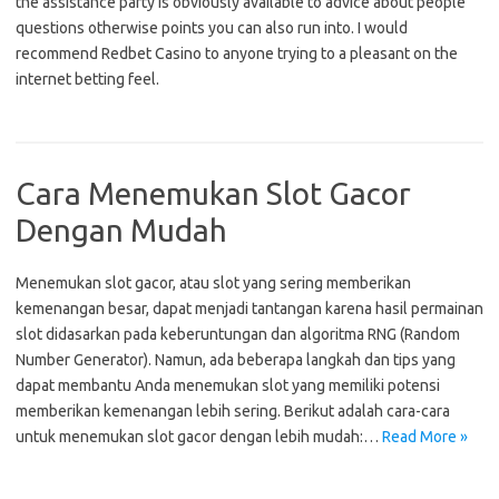
the assistance party is obviously available to advice about people
questions otherwise points you can also run into. I would
recommend Redbet Casino to anyone trying to a pleasant on the
internet betting feel.
Cara Menemukan Slot Gacor
Dengan Mudah
Menemukan slot gacor, atau slot yang sering memberikan
kemenangan besar, dapat menjadi tantangan karena hasil permainan
slot didasarkan pada keberuntungan dan algoritma RNG (Random
Number Generator). Namun, ada beberapa langkah dan tips yang
dapat membantu Anda menemukan slot yang memiliki potensi
memberikan kemenangan lebih sering. Berikut adalah cara-cara
untuk menemukan slot gacor dengan lebih mudah:…
Read More »