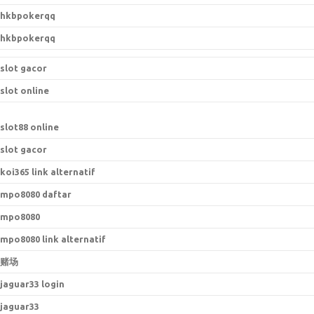
hkbpokerqq
hkbpokerqq
slot gacor
slot online
slot88 online
slot gacor
koi365 link alternatif
mpo8080 daftar
mpo8080
mpo8080 link alternatif
赌场
jaguar33 login
jaguar33