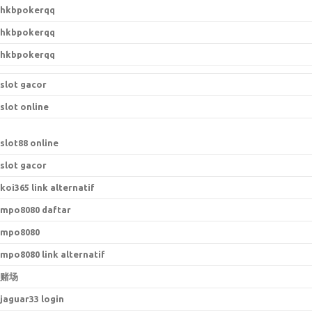
hkbpokerqq
hkbpokerqq
hkbpokerqq
slot gacor
slot online
slot88 online
slot gacor
koi365 link alternatif
mpo8080 daftar
mpo8080
mpo8080 link alternatif
赌场
jaguar33 login