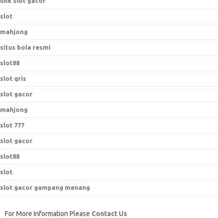
link slot gacor
slot
mahjong
situs bola resmi
slot88
slot qris
slot gacor
mahjong
slot 777
slot gacor
slot88
slot
slot gacor gampang menang
For More Information Please
Contact Us