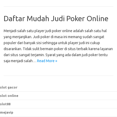
Daftar Mudah Judi Poker Online
Menjadi salah satu player judi poker online adalah salah satu hal
yang menjanjikan. Judi poker di masa ini memang sudah sangat
populer dari banyak sisi sehingga untuk player judi ini cukup
disarankan. Tidak sulit bermain poker di situs terbaik karena layanan
dari situs sangat terjamin. Syarat yang ada dalam judi poker tentu
saja menjadi salah…
Read More »
slot gacor
slot online
slot88
mejavip