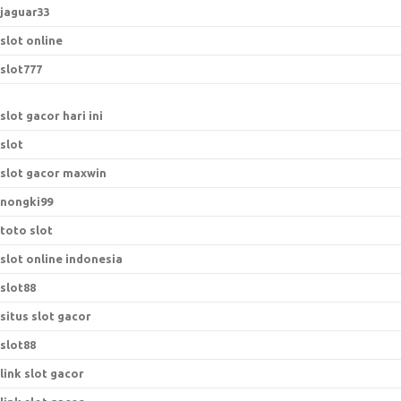
jaguar33
slot online
slot777
slot gacor hari ini
slot
slot gacor maxwin
nongki99
toto slot
slot online indonesia
slot88
situs slot gacor
slot88
link slot gacor