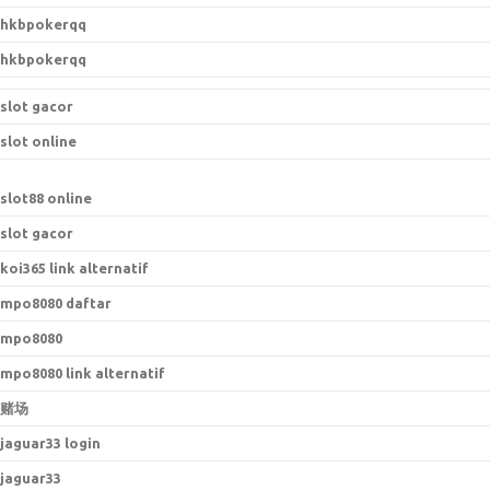
hkbpokerqq
hkbpokerqq
slot gacor
slot online
slot88 online
slot gacor
koi365 link alternatif
mpo8080 daftar
mpo8080
mpo8080 link alternatif
赌场
jaguar33 login
jaguar33