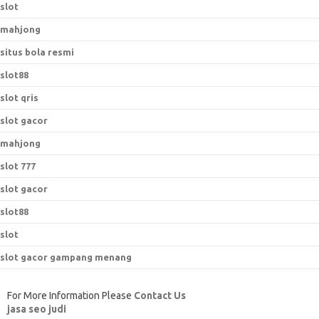
slot
mahjong
situs bola resmi
slot88
slot qris
slot gacor
mahjong
slot 777
slot gacor
slot88
slot
slot gacor gampang menang
For More Information Please
Contact Us
jasa seo judi