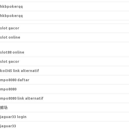
hkbpokerqq
hkbpokerqq
slot gacor
slot online
slot88 online
slot gacor
koi365 link alternatif
mpo8080 daftar
mpo8080
mpo8080 link alternatif
赌场
jaguar33 login
jaguar33