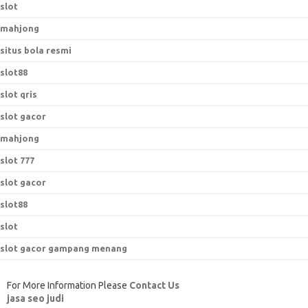
slot
mahjong
situs bola resmi
slot88
slot qris
slot gacor
mahjong
slot 777
slot gacor
slot88
slot
slot gacor gampang menang
For More Information Please
Contact Us
jasa seo judi