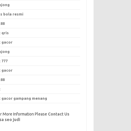
hjong
us bola resmi
t88
t qris
t gacor
hjong
t 777
t gacor
t88
t
t gacor gampang menang
r More Information Please
Contact Us
sa seo judi