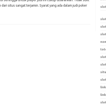
 sehingga untuk player judi ini cukup disarankan. Tidak sulit
 dari situs sangat terjamin. Syarat yang ada dalam judi poker
slo
slo
slo
slo
non
tot
slo
slo
sit
slo
lin
lin
slo