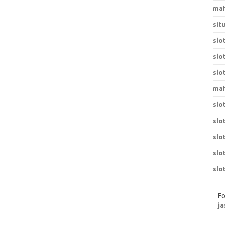
ma
sit
slo
slo
slo
ma
slo
slo
slo
slo
slo
Fo
ja