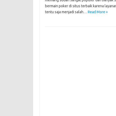
memang sudah sangat populer dari banyak sisi
bermain poker di situs terbaik karena layanan
tentu saja menjadi salah…
Read More »