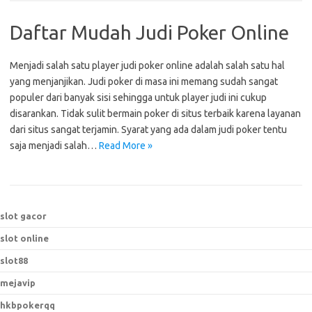
Daftar Mudah Judi Poker Online
Menjadi salah satu player judi poker online adalah salah satu hal
yang menjanjikan. Judi poker di masa ini memang sudah sangat
populer dari banyak sisi sehingga untuk player judi ini cukup
disarankan. Tidak sulit bermain poker di situs terbaik karena layanan
dari situs sangat terjamin. Syarat yang ada dalam judi poker tentu
saja menjadi salah…
Read More »
slot gacor
slot online
slot88
mejavip
hkbpokerqq