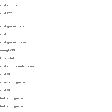
slot online
slot777
slot gacor hari ini
slot
slot gacor maxwin
nongki99
toto slot
slot online indonesia
slot88
situs slot gacor
slot88
link slot gacor
link slot gacor