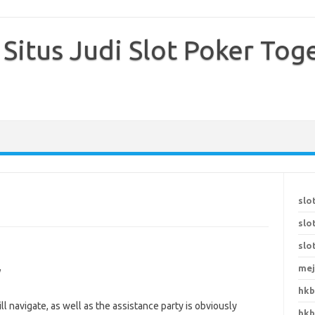
Situs Judi Slot Poker Tog
slo
slo
slo
w
mej
hk
l navigate, as well as the assistance party is obviously
hk