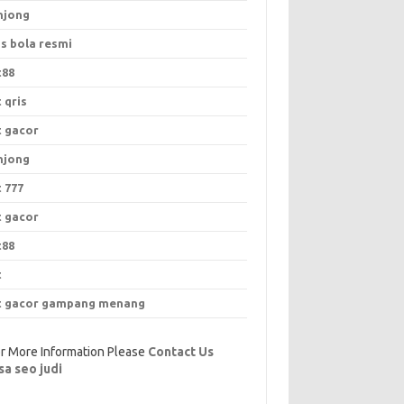
hjong
us bola resmi
t88
t qris
t gacor
hjong
t 777
t gacor
t88
t
t gacor gampang menang
r More Information Please
Contact Us
sa seo judi