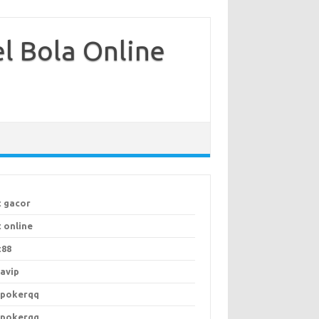
el Bola Online
t gacor
t online
t88
avip
bpokerqq
bpokerqq