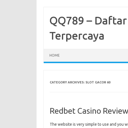
Skip
to
content
QQ789 – Daftar 
Terpercaya
HOME
CATEGORY ARCHIVES:
SLOT GACOR 60
Redbet Casino Revie
The website is very simple to use and you wil