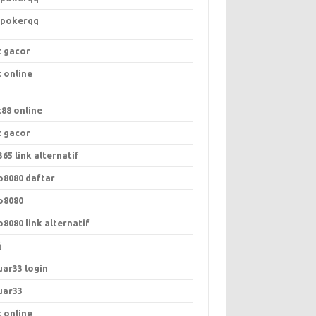
bpokerqq
t gacor
t online
t88 online
t gacor
365 link alternatif
8080 daftar
o8080
8080 link alternatif
场
uar33 login
uar33
t online