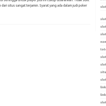
 sehingga untuk player judi ini cukup disarankan. Tidak sulit
 dari situs sangat terjamin. Syarat yang ada dalam judi poker
slo
slo
slo
slo
non
tot
slo
slo
sit
slo
lin
lin
slo