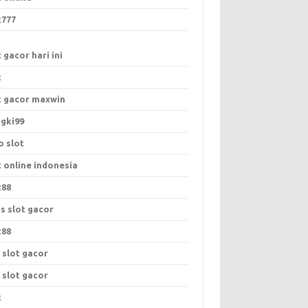
t777
t gacor hari ini
t
t gacor maxwin
gki99
o slot
t online indonesia
t88
us slot gacor
t88
k slot gacor
k slot gacor
t