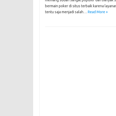
memang sudah sangat populer dari banyak sisi
bermain poker di situs terbaik karena layanan
tentu saja menjadi salah…
Read More »