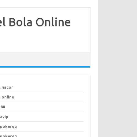
el Bola Online
t gacor
t online
t88
avip
bpokerqq
bpokerqq