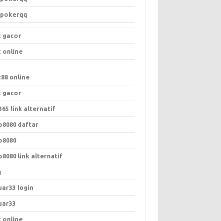
bpokerqq
t gacor
t online
t88 online
t gacor
365 link alternatif
8080 daftar
o8080
8080 link alternatif
场
uar33 login
uar33
t online