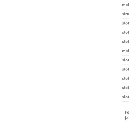
ma
sit
slo
slo
slo
ma
slo
slo
slo
slo
slo
Fo
ja