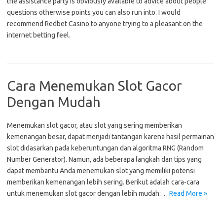
the assistance party is obviously available to advice about people
questions otherwise points you can also run into. I would
recommend Redbet Casino to anyone trying to a pleasant on the
internet betting feel.
Cara Menemukan Slot Gacor
Dengan Mudah
Menemukan slot gacor, atau slot yang sering memberikan
kemenangan besar, dapat menjadi tantangan karena hasil permainan
slot didasarkan pada keberuntungan dan algoritma RNG (Random
Number Generator). Namun, ada beberapa langkah dan tips yang
dapat membantu Anda menemukan slot yang memiliki potensi
memberikan kemenangan lebih sering. Berikut adalah cara-cara
untuk menemukan slot gacor dengan lebih mudah:…
Read More »