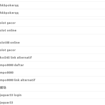
hkbpokerqq
hkbpokerqq
slot gacor
slot online
slot88 online
slot gacor
koi365 link alternatif
mpo8080 daftar
mpo8080
mpo8080 link alternatif
赌场
jaguar33 login
jaguar33