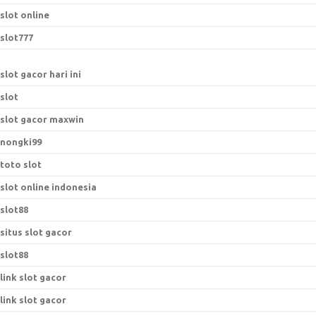
slot online
slot777
slot gacor hari ini
slot
slot gacor maxwin
nongki99
toto slot
slot online indonesia
slot88
situs slot gacor
slot88
link slot gacor
link slot gacor