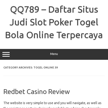
Skip
to
QQ789 – Daftar Situs
content
Judi Slot Poker Togel
Bola Online Terpercaya
Menu
CATEGORY ARCHIVES:
TOGEL ONLINE 39
Redbet Casino Review
The website is very simple to use and you will navigate, as well as