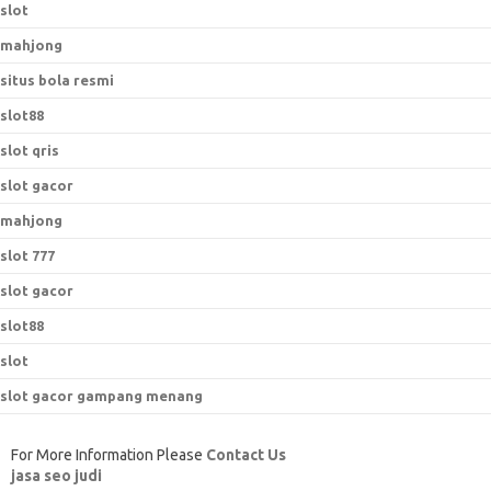
slot
mahjong
situs bola resmi
slot88
slot qris
slot gacor
mahjong
slot 777
slot gacor
slot88
slot
slot gacor gampang menang
For More Information Please
Contact Us
jasa seo judi