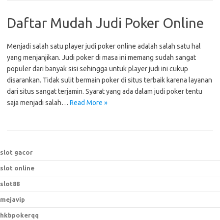
Daftar Mudah Judi Poker Online
Menjadi salah satu player judi poker online adalah salah satu hal
yang menjanjikan. Judi poker di masa ini memang sudah sangat
populer dari banyak sisi sehingga untuk player judi ini cukup
disarankan. Tidak sulit bermain poker di situs terbaik karena layanan
dari situs sangat terjamin. Syarat yang ada dalam judi poker tentu
saja menjadi salah…
Read More »
slot gacor
slot online
slot88
mejavip
hkbpokerqq