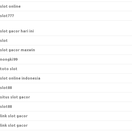
slot online
slot777
slot gacor hari ini
slot
slot gacor maxwin
nongki99
toto slot
slot online indonesia
slot88
situs slot gacor
slot88
link slot gacor
link slot gacor