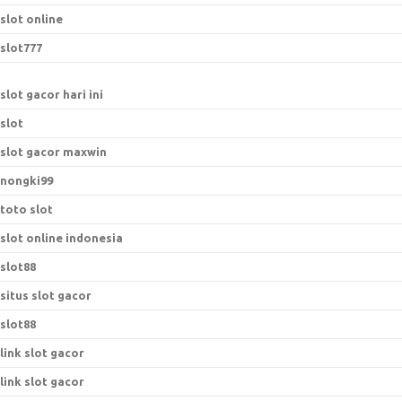
slot online
slot777
slot gacor hari ini
slot
slot gacor maxwin
nongki99
toto slot
slot online indonesia
slot88
situs slot gacor
slot88
link slot gacor
link slot gacor