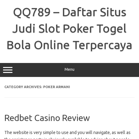
Skip
to
QQ789 – Daftar Situs
content
Judi Slot Poker Togel
Bola Online Terpercaya
Menu
CATEGORY ARCHIVES:
POKER ARMANI
Redbet Casino Review
The website is very simple to use and you will navigate, as well as