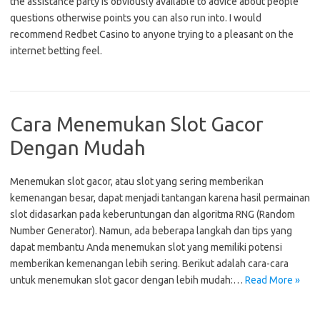
the assistance party is obviously available to advice about people
questions otherwise points you can also run into. I would
recommend Redbet Casino to anyone trying to a pleasant on the
internet betting feel.
Cara Menemukan Slot Gacor
Dengan Mudah
Menemukan slot gacor, atau slot yang sering memberikan
kemenangan besar, dapat menjadi tantangan karena hasil permainan
slot didasarkan pada keberuntungan dan algoritma RNG (Random
Number Generator). Namun, ada beberapa langkah dan tips yang
dapat membantu Anda menemukan slot yang memiliki potensi
memberikan kemenangan lebih sering. Berikut adalah cara-cara
untuk menemukan slot gacor dengan lebih mudah:…
Read More »