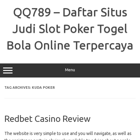
Skip
to
QQ789 – Daftar Situs
content
Judi Slot Poker Togel
Bola Online Terpercaya
Menu
TAG ARCHIVES:
KUDA POKER
Redbet Casino Review
The website is very simple to use and you will navigate, as well as