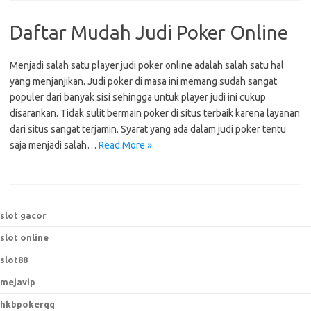
Daftar Mudah Judi Poker Online
Menjadi salah satu player judi poker online adalah salah satu hal
yang menjanjikan. Judi poker di masa ini memang sudah sangat
populer dari banyak sisi sehingga untuk player judi ini cukup
disarankan. Tidak sulit bermain poker di situs terbaik karena layanan
dari situs sangat terjamin. Syarat yang ada dalam judi poker tentu
saja menjadi salah…
Read More »
slot gacor
slot online
slot88
mejavip
hkbpokerqq