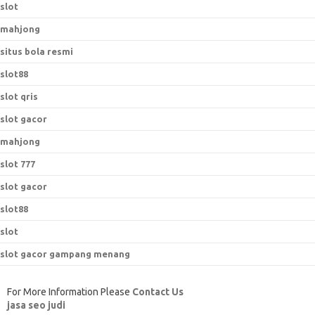
slot
mahjong
situs bola resmi
slot88
slot qris
slot gacor
mahjong
slot 777
slot gacor
slot88
slot
slot gacor gampang menang
For More Information Please
Contact Us
jasa seo judi