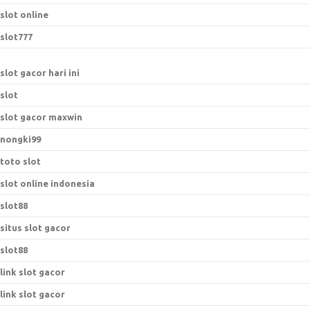
slot online
slot777
slot gacor hari ini
slot
slot gacor maxwin
nongki99
toto slot
slot online indonesia
slot88
situs slot gacor
slot88
link slot gacor
link slot gacor