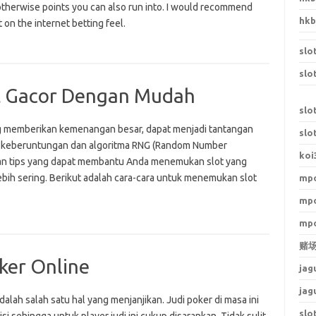
otherwise points you can also run into. I would recommend
hk
 on the internet betting feel.
slo
slo
t Gacor Dengan Mudah
slo
ng memberikan kemenangan besar, dapat menjadi tantangan
slo
da keberuntungan dan algoritma RNG (Random Number
koi
dan tips yang dapat membantu Anda menemukan slot yang
ih sering. Berikut adalah cara-cara untuk menemukan slot
mpo
mp
mpo
赌
ker Online
jag
jag
dalah salah satu hal yang menjanjikan. Judi poker di masa ini
slo