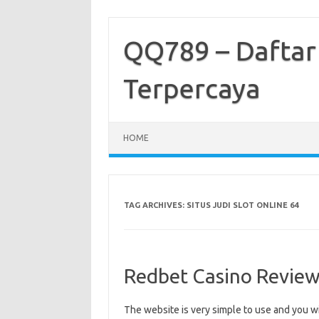
Skip
to
content
QQ789 – Daftar 
Terpercaya
HOME
TAG ARCHIVES:
SITUS JUDI SLOT ONLINE 64
Redbet Casino Revie
The website is very simple to use and you wil