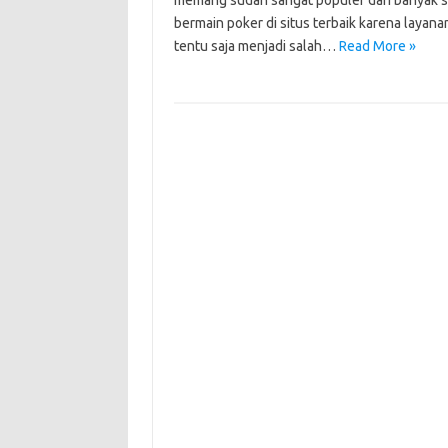
memang sudah sangat populer dari banyak sisi
bermain poker di situs terbaik karena layanan
tentu saja menjadi salah…
Read More »