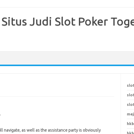
Situs Judi Slot Poker Tog
slo
slo
slo
w
mej
hk
l navigate, as well as the assistance party is obviously
hk