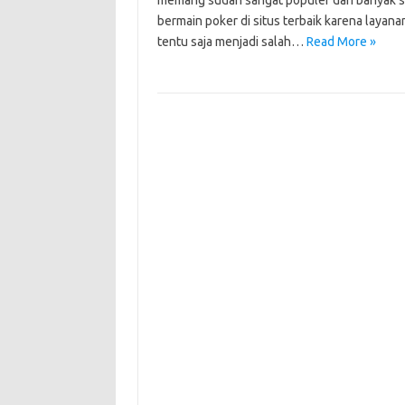
memang sudah sangat populer dari banyak sisi
bermain poker di situs terbaik karena layanan
tentu saja menjadi salah…
Read More »