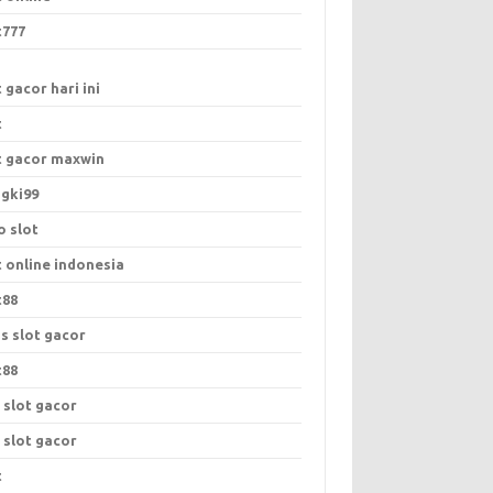
t777
t gacor hari ini
t
t gacor maxwin
gki99
o slot
t online indonesia
t88
us slot gacor
t88
k slot gacor
k slot gacor
t