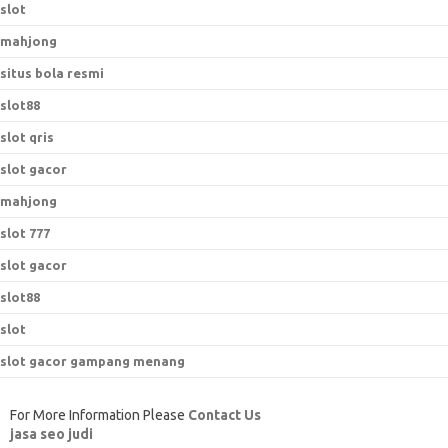
slot
mahjong
situs bola resmi
slot88
slot qris
slot gacor
mahjong
slot 777
slot gacor
slot88
slot
slot gacor gampang menang
For More Information Please
Contact Us
jasa seo judi