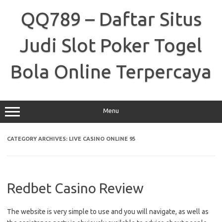
Skip
to
QQ789 – Daftar Situs
content
Judi Slot Poker Togel
Bola Online Terpercaya
Menu
CATEGORY ARCHIVES:
LIVE CASINO ONLINE 95
Redbet Casino Review
The website is very simple to use and you will navigate, as well as