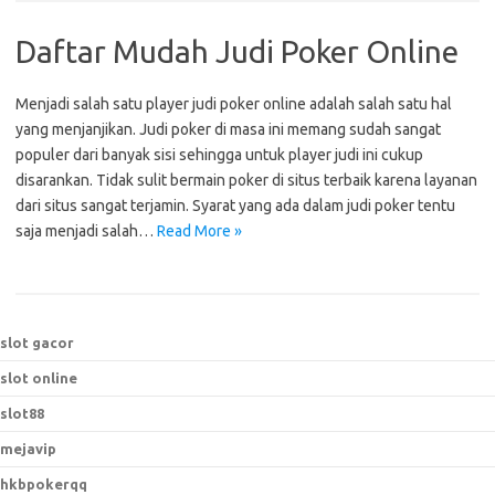
Daftar Mudah Judi Poker Online
Menjadi salah satu player judi poker online adalah salah satu hal
yang menjanjikan. Judi poker di masa ini memang sudah sangat
populer dari banyak sisi sehingga untuk player judi ini cukup
disarankan. Tidak sulit bermain poker di situs terbaik karena layanan
dari situs sangat terjamin. Syarat yang ada dalam judi poker tentu
saja menjadi salah…
Read More »
slot gacor
slot online
slot88
mejavip
hkbpokerqq