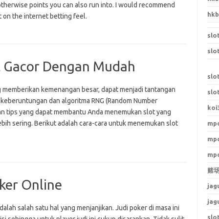
otherwise points you can also run into. I would recommend
hk
 on the internet betting feel.
slo
slo
t Gacor Dengan Mudah
slo
ng memberikan kemenangan besar, dapat menjadi tantangan
slo
da keberuntungan dan algoritma RNG (Random Number
koi
dan tips yang dapat membantu Anda menemukan slot yang
ih sering. Berikut adalah cara-cara untuk menemukan slot
mpo
mp
mpo
赌
ker Online
jag
jag
dalah salah satu hal yang menjanjikan. Judi poker di masa ini
slo