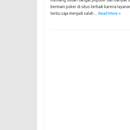
memang sudah sangat populer dari banyak sisi
bermain poker di situs terbaik karena layanan
tentu saja menjadi salah…
Read More »