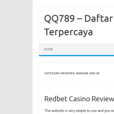
Skip
to
content
QQ789 – Daftar 
Terpercaya
HOME
CATEGORY ARCHIVES:
BANDAR JUDI 63
Redbet Casino Revie
The website is very simple to use and you wil