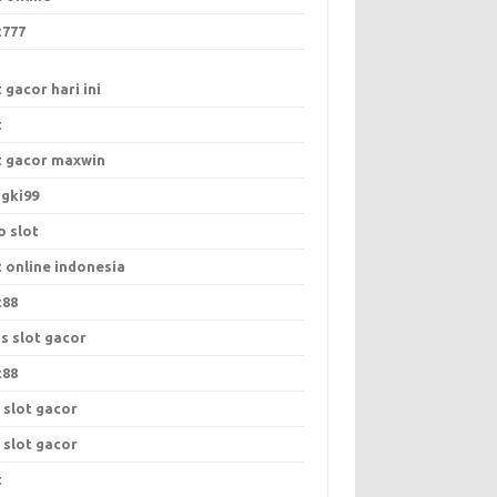
t777
t gacor hari ini
t
t gacor maxwin
gki99
o slot
t online indonesia
t88
us slot gacor
t88
k slot gacor
k slot gacor
t