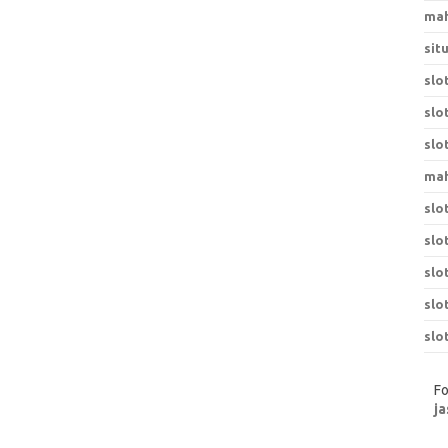
ma
sit
slo
slo
slo
ma
slo
slo
slo
slo
slo
Fo
ja