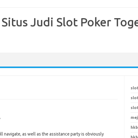
Situs Judi Slot Poker Tog
slo
slo
slo
w
mej
hk
l navigate, as well as the assistance party is obviously
hk