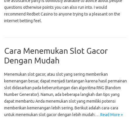
the assistance party is obviously available to advice about people
questions otherwise points you can also run into. I would
recommend Redbet Casino to anyone trying to a pleasant on the
internet betting feel.
Cara Menemukan Slot Gacor
Dengan Mudah
Menemukan slot gacor, atau slot yang sering memberikan
kemenangan besar, dapat menjadi tantangan karena hasil permainan
slot didasarkan pada keberuntungan dan algoritma RNG (Random
Number Generator). Namun, ada beberapa langkah dan tips yang
dapat membantu Anda menemukan slot yang memiliki potensi
memberikan kemenangan lebih sering. Berikut adalah cara-cara
untuk menemukan slot gacor dengan lebih mudah:…
Read More »