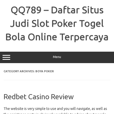
Skip
to
QQ789 – Daftar Situs
content
Judi Slot Poker Togel
Bola Online Terpercaya
Menu
CATEGORY ARCHIVES:
BOYA POKER
Redbet Casino Review
The website is very simple to use and you will navigate, as well as