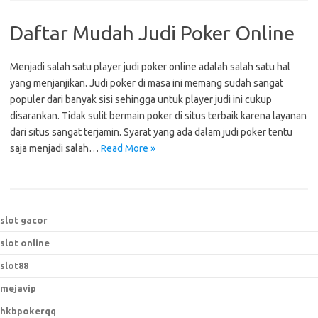
Daftar Mudah Judi Poker Online
Menjadi salah satu player judi poker online adalah salah satu hal
yang menjanjikan. Judi poker di masa ini memang sudah sangat
populer dari banyak sisi sehingga untuk player judi ini cukup
disarankan. Tidak sulit bermain poker di situs terbaik karena layanan
dari situs sangat terjamin. Syarat yang ada dalam judi poker tentu
saja menjadi salah…
Read More »
slot gacor
slot online
slot88
mejavip
hkbpokerqq