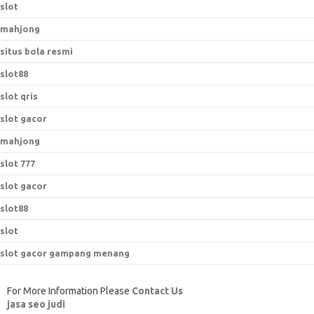
slot
mahjong
situs bola resmi
slot88
slot qris
slot gacor
mahjong
slot 777
slot gacor
slot88
slot
slot gacor gampang menang
For More Information Please
Contact Us
jasa seo judi